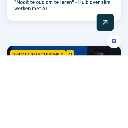
"Nooit te oud om te leren" - Huib over slim
werken met AI
DIGITALE GELETTERDHEID
AI
PORTUS GROENE HART
AI in het onderwijs - concrete 9-delige
lessenreeks