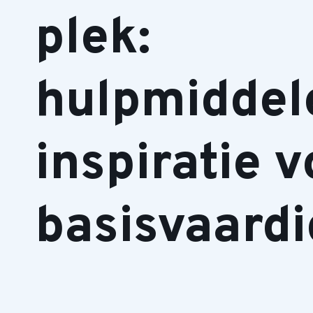
plek:
hulpmiddel
inspiratie v
basisvaard