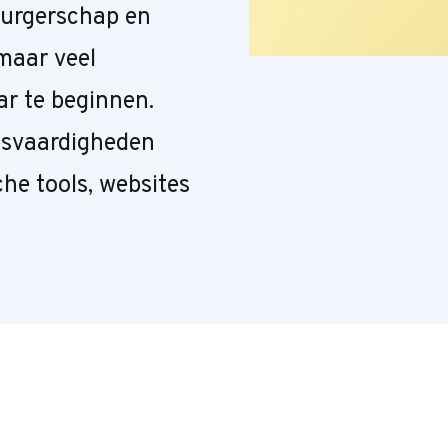
burgerschap en
 maar veel
ar te beginnen.
isvaardigheden
che tools, websites
.