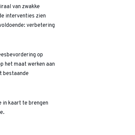
piraal van zwakke
e interventies zien
 voldoende: verbetering
eesbevordering op
 op het maat werken aan
et bestaande
 in kaart te brengen
ie.