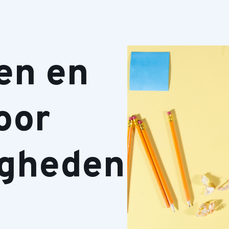
en en
oor
igheden